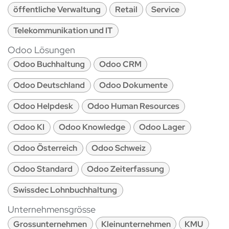
öffentliche Verwaltung
Retail
Service
Telekommunikation und IT
Odoo Lösungen
Odoo Buchhaltung
Odoo CRM
Odoo Deutschland
Odoo Dokumente
Odoo Helpdesk
Odoo Human Resources
Odoo KI
Odoo Knowledge
Odoo Lager
Odoo Österreich
Odoo Schweiz
Odoo Standard
Odoo Zeiterfassung
Swissdec Lohnbuchhaltung
Unternehmensgrösse
Grossunternehmen
Kleinunternehmen
KMU