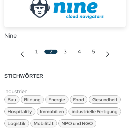
Nine
1
2
3
4
5
STICHWÖRTER
Industrien
Bau
Bildung
Energie
Food
Gesundheit
Hospitality
Immobilien
industrielle Fertigung
Logistik
Mobilität
NPO und NGO