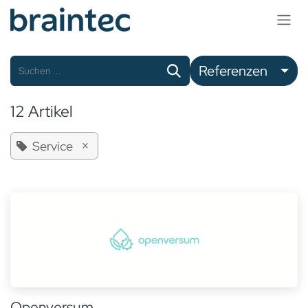
Zum Inhalt springen
Referenzen
12 Artikel
×
Service
Openversum