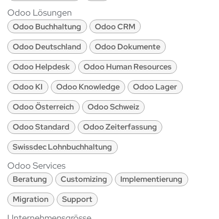
Odoo Lösungen
Odoo Buchhaltung
Odoo CRM
Odoo Deutschland
Odoo Dokumente
Odoo Helpdesk
Odoo Human Resources
Odoo KI
Odoo Knowledge
Odoo Lager
Odoo Österreich
Odoo Schweiz
Odoo Standard
Odoo Zeiterfassung
Swissdec Lohnbuchhaltung
Odoo Services
Beratung
Customizing
Implementierung
Migration
Support
Unternehmensgrösse