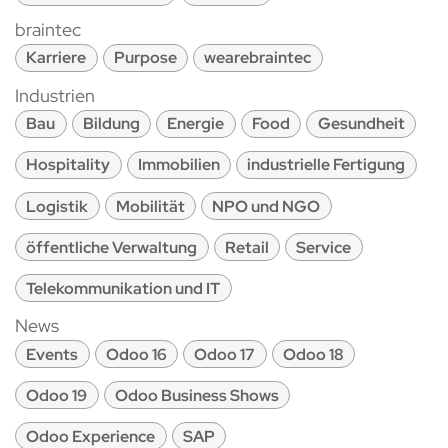
braintec
Karriere
Purpose
wearebraintec
Industrien
Bau
Bildung
Energie
Food
Gesundheit
Hospitality
Immobilien
industrielle Fertigung
Logistik
Mobilität
NPO und NGO
öffentliche Verwaltung
Retail
Service
Telekommunikation und IT
News
Events
Odoo 16
Odoo 17
Odoo 18
Odoo 19
Odoo Business Shows
Odoo Experience
SAP