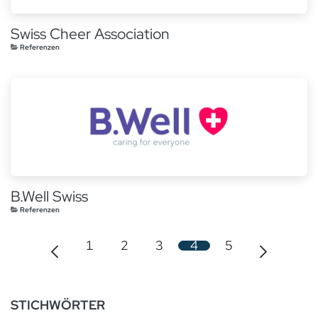
Swiss Cheer Association
Referenzen
B.Well Swiss
Referenzen
1
2
3
4
5
STICHWÖRTER