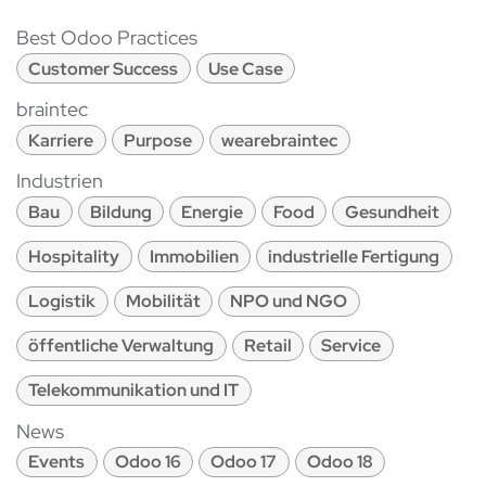
Best Odoo Practices
Customer Success
Use Case
braintec
Karriere
Purpose
wearebraintec
Industrien
Bau
Bildung
Energie
Food
Gesundheit
Hospitality
Immobilien
industrielle Fertigung
Logistik
Mobilität
NPO und NGO
öffentliche Verwaltung
Retail
Service
Telekommunikation und IT
News
Events
Odoo 16
Odoo 17
Odoo 18