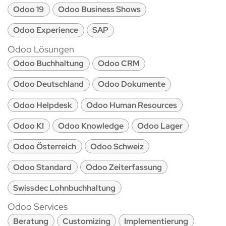
Odoo 19
Odoo Business Shows
Odoo Experience
SAP
Odoo Lösungen
Odoo Buchhaltung
Odoo CRM
Odoo Deutschland
Odoo Dokumente
Odoo Helpdesk
Odoo Human Resources
Odoo KI
Odoo Knowledge
Odoo Lager
Odoo Österreich
Odoo Schweiz
Odoo Standard
Odoo Zeiterfassung
Swissdec Lohnbuchhaltung
Odoo Services
Beratung
Customizing
Implementierung