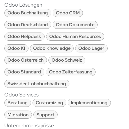
Odoo Lösungen
Odoo Buchhaltung
Odoo CRM
Odoo Deutschland
Odoo Dokumente
Odoo Helpdesk
Odoo Human Resources
Odoo KI
Odoo Knowledge
Odoo Lager
Odoo Österreich
Odoo Schweiz
Odoo Standard
Odoo Zeiterfassung
Swissdec Lohnbuchhaltung
Odoo Services
Beratung
Customizing
Implementierung
Migration
Support
Unternehmensgrösse