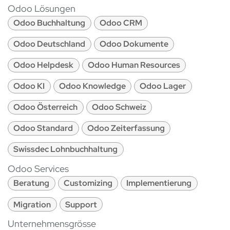
Odoo Lösungen
Odoo Buchhaltung
Odoo CRM
Odoo Deutschland
Odoo Dokumente
Odoo Helpdesk
Odoo Human Resources
Odoo KI
Odoo Knowledge
Odoo Lager
Odoo Österreich
Odoo Schweiz
Odoo Standard
Odoo Zeiterfassung
Swissdec Lohnbuchhaltung
Odoo Services
Beratung
Customizing
Implementierung
Migration
Support
Unternehmensgrösse