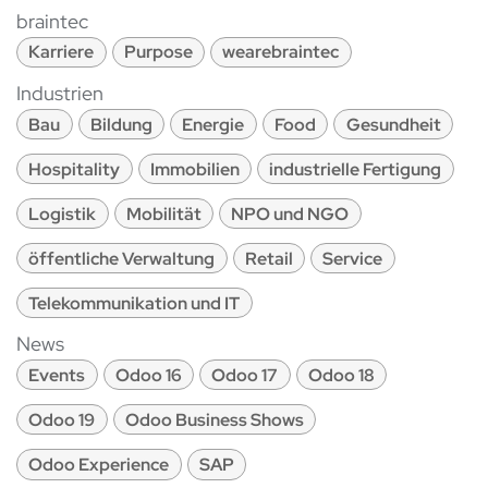
braintec
Karriere
Purpose
wearebraintec
Industrien
Bau
Bildung
Energie
Food
Gesundheit
Hospitality
Immobilien
industrielle Fertigung
Logistik
Mobilität
NPO und NGO
öffentliche Verwaltung
Retail
Service
Telekommunikation und IT
News
Events
Odoo 16
Odoo 17
Odoo 18
Odoo 19
Odoo Business Shows
Odoo Experience
SAP