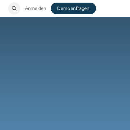
t
Anmelden
De​​mo anfragen