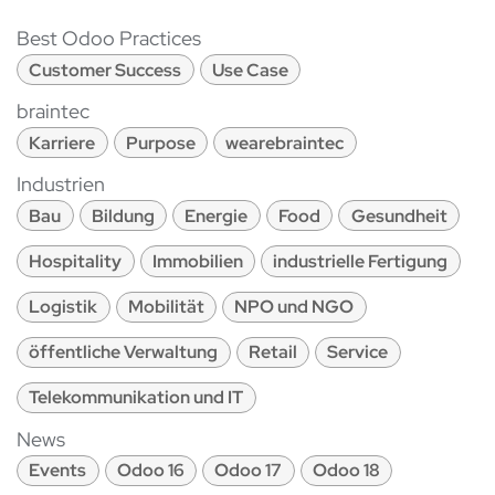
Best Odoo Practices
Customer Success
Use Case
braintec
Karriere
Purpose
wearebraintec
Industrien
Bau
Bildung
Energie
Food
Gesundheit
Hospitality
Immobilien
industrielle Fertigung
Logistik
Mobilität
NPO und NGO
öffentliche Verwaltung
Retail
Service
Telekommunikation und IT
News
Events
Odoo 16
Odoo 17
Odoo 18