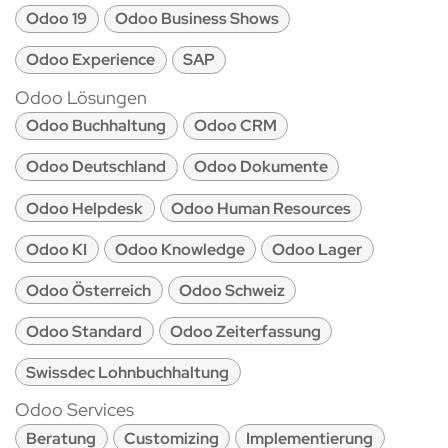
Odoo 19
Odoo Business Shows
Odoo Experience
SAP
Odoo Lösungen
Odoo Buchhaltung
Odoo CRM
Odoo Deutschland
Odoo Dokumente
Odoo Helpdesk
Odoo Human Resources
Odoo KI
Odoo Knowledge
Odoo Lager
Odoo Österreich
Odoo Schweiz
Odoo Standard
Odoo Zeiterfassung
Swissdec Lohnbuchhaltung
Odoo Services
Beratung
Customizing
Implementierung