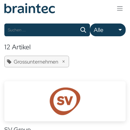
Zum Inhalt springen
Alle
12 Artikel
×
Grossunternehmen
SV Group