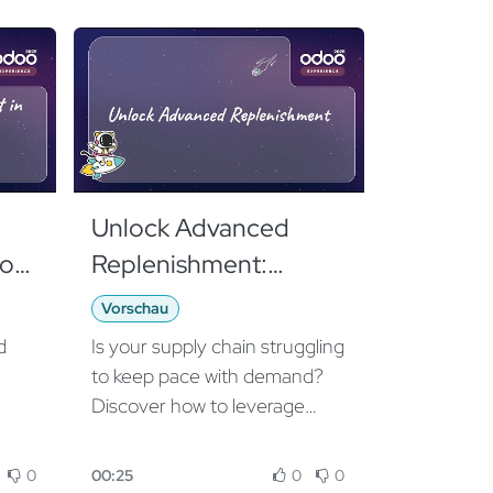
Unlock Advanced
oo:
Replenishment:
Optimizing Medical
Vorschau
Supply Chains with
d
Is your supply chain struggling
Odoo
to keep pace with demand?
Discover how to leverage
and
Odoo's advanced
replenishment rules for
0
00:25
0
0