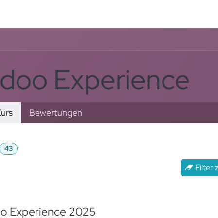
rvices
Odoo Lösungen
Referenzen
About
Kontak
doo Experience
urs
Bewertungen
43
Filter
rt nach
: Neueste
o Experience 2025