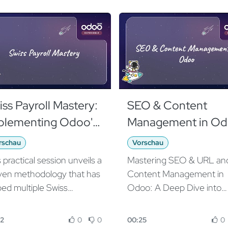
iss Payroll Mastery:
SEO & Content
plementing Odoo's
Management in Od
issdec-Certified
Migrating to Odoo
rschau
Vorschau
lution in 24 Hours
Website Without
 practical session unveils a
Mastering SEO & URL an
Losing SEO
ven methodology that has
Content Management in
ped multiple Swiss
Odoo: A Deep Dive into
panies transition from
Odoo Website Strength 
acy systems to fully
SEO Impact Many companies
22
0
0
00:25
0