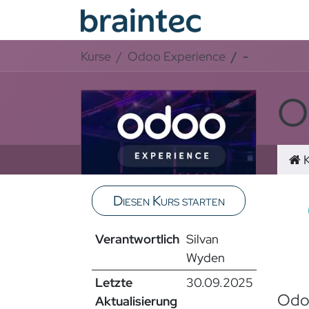
Zum Inhalt springen
Odoo Se
Kurse
Odoo Experience
-
O
K
Diesen Kurs starten
Video
Verantwortlich
Silvan
Sortie
Wyden
Letzte
30.09.2025
Odo
Aktualisierung