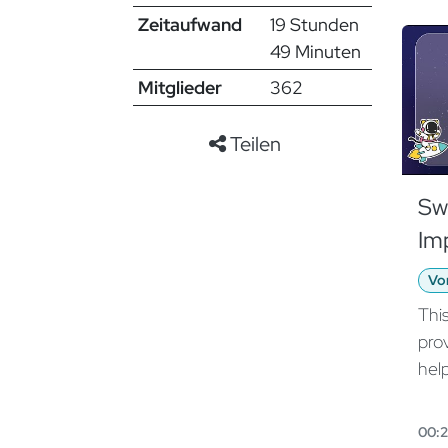
Zeitaufwand
19 Stunden
49 Minuten
Mitglieder
362
Teilen
Sw
Im
Sw
Vo
So
This
pro
hel
com
leg
00: