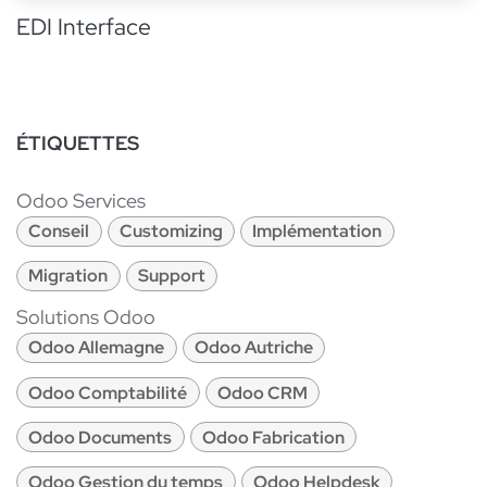
EDI Interface
ÉTIQUETTES
Odoo Services
Conseil
Customizing
Implémentation
Migration
Support
Solutions Odoo
Odoo Allemagne
Odoo Autriche
Odoo Comptabilité
Odoo CRM
Odoo Documents
Odoo Fabrication
Odoo Gestion du temps
Odoo Helpdesk