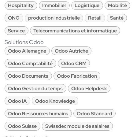
Hospitality
Immobilier
Logistique
Mobilité
ONG
production industrielle
Retail
Santé
Service
Télécommunications et informatique
Solutions Odoo
Odoo Allemagne
Odoo Autriche
Odoo Comptabilité
Odoo CRM
Odoo Documents
Odoo Fabrication
Odoo Gestion du temps
Odoo Helpdesk
Odoo IA
Odoo Knowledge
Odoo Ressources humains
Odoo Standard
Odoo Suisse
Swissdec module de salaires