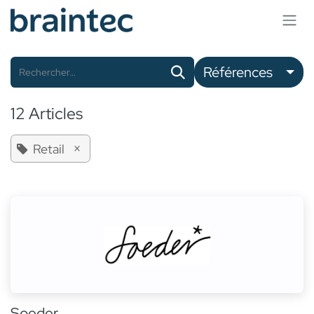
Se rendre au contenu
Références
12 Articles
×
Retail
Soeder