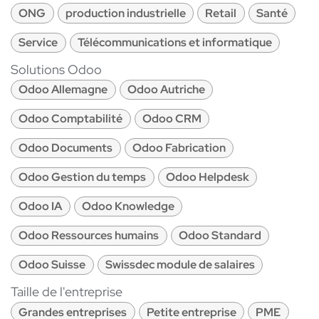
ONG
production industrielle
Retail
Santé
Service
Télécommunications et informatique
Solutions Odoo
Odoo Allemagne
Odoo Autriche
Odoo Comptabilité
Odoo CRM
Odoo Documents
Odoo Fabrication
Odoo Gestion du temps
Odoo Helpdesk
Odoo IA
Odoo Knowledge
Odoo Ressources humains
Odoo Standard
Odoo Suisse
Swissdec module de salaires
Taille de l'entreprise
Grandes entreprises
Petite entreprise
PME