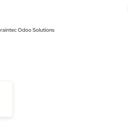
Odoo Solutions
Références
À propos
Contact
raintec Odoo Solutions