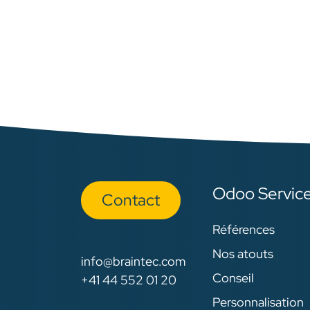
Odoo Servic
Con​​​​tact
Références
Nos atouts
info@braintec.com
Conseil
+41 44 552 01 20
Personnalisation