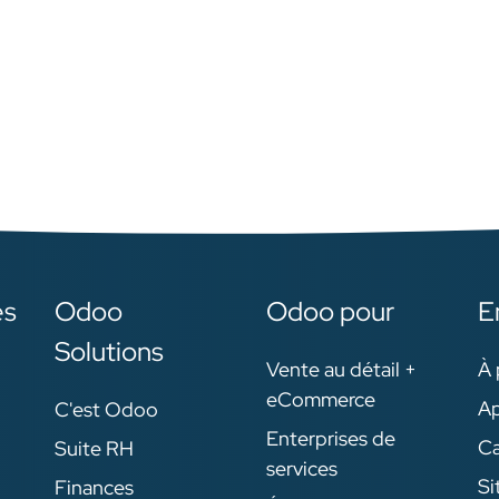
es
Odoo
Odoo pour
E
Solutions
Vente au détail +
À 
eCommerce
Ap
C'est Odoo
Enterprises de
Ca
Suite RH
services
Si
Finances