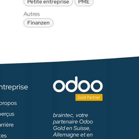
Petite entreprise
PME
Autres
Finanzen
ntreprise
propos
erçus
braintec, votre
partenaire Odoo
rrière
Gold en Suisse,
Allemagne et en
tes