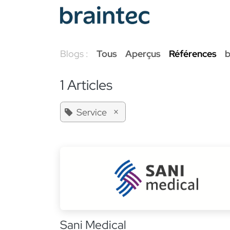
Se rendre au contenu
Services Odoo
Blogs :
Tous
Aperçus
Références
b
1 Articles
×
Service
Sani Medical