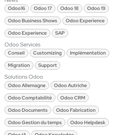
Odoo16
Odoo 17
Odoo 18
Odoo 19
Odoo Business Shows
Odoo Experience
Odoo Experience
SAP
Odoo Services
Conseil
Customizing
Implémentation
Migration
Support
Solutions Odoo
Odoo Allemagne
Odoo Autriche
Odoo Comptabilité
Odoo CRM
Odoo Documents
Odoo Fabrication
Odoo Gestion du temps
Odoo Helpdesk
Odoo IA
Odoo Knowledge