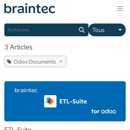
Se rendre au contenu
Tous
3 Articles
×
Odoo Documents
ETL Suite