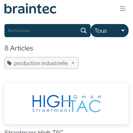
Se rendre au contenu
Tous
8 Articles
×
production industrielle
Straetmans High TAC