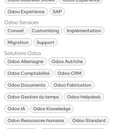
Odoo Experience
SAP
Odoo Services
Conseil
Customizing
Implémentation
Migration
Support
Solutions Odoo
Odoo Allemagne
Odoo Autriche
Odoo Comptabilité
Odoo CRM
Odoo Documents
Odoo Fabrication
Odoo Gestion du temps
Odoo Helpdesk
Odoo IA
Odoo Knowledge
Odoo Ressources humains
Odoo Standard