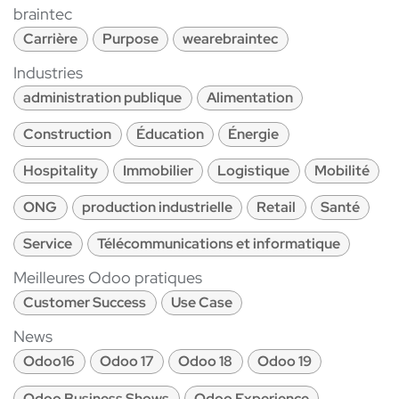
braintec
Carrière
Purpose
wearebraintec
Industries
administration publique
Alimentation
Construction
Éducation
Énergie
Hospitality
Immobilier
Logistique
Mobilité
ONG
production industrielle
Retail
Santé
Service
Télécommunications et informatique
Meilleures Odoo pratiques
Customer Success
Use Case
News
Odoo16
Odoo 17
Odoo 18
Odoo 19
Odoo Business Shows
Odoo Experience