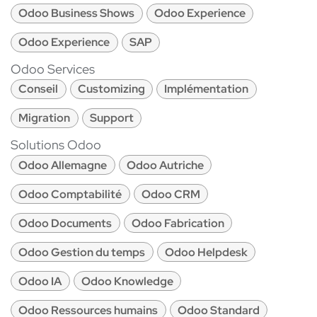
Odoo Business Shows
Odoo Experience
Odoo Experience
SAP
Odoo Services
Conseil
Customizing
Implémentation
Migration
Support
Solutions Odoo
Odoo Allemagne
Odoo Autriche
Odoo Comptabilité
Odoo CRM
Odoo Documents
Odoo Fabrication
Odoo Gestion du temps
Odoo Helpdesk
Odoo IA
Odoo Knowledge
Odoo Ressources humains
Odoo Standard