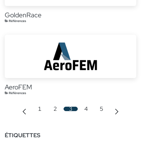
GoldenRace
Références
AeroFEM
Références
1
2
3
4
5
ÉTIQUETTES