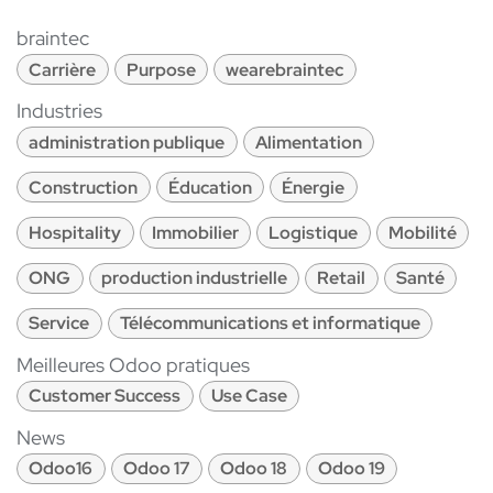
braintec
Carrière
Purpose
wearebraintec
Industries
administration publique
Alimentation
Construction
Éducation
Énergie
Hospitality
Immobilier
Logistique
Mobilité
ONG
production industrielle
Retail
Santé
Service
Télécommunications et informatique
Meilleures Odoo pratiques
Customer Success
Use Case
News
Odoo16
Odoo 17
Odoo 18
Odoo 19