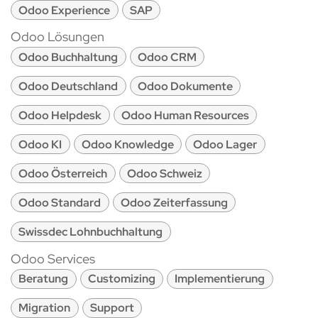
Odoo Experience
SAP
Odoo Lösungen
Odoo Buchhaltung
Odoo CRM
Odoo Deutschland
Odoo Dokumente
Odoo Helpdesk
Odoo Human Resources
Odoo KI
Odoo Knowledge
Odoo Lager
Odoo Österreich
Odoo Schweiz
Odoo Standard
Odoo Zeiterfassung
Swissdec Lohnbuchhaltung
Odoo Services
Beratung
Customizing
Implementierung
Migration
Support