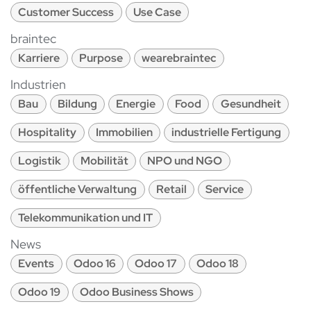
Customer Success
Use Case
braintec
Karriere
Purpose
wearebraintec
Industrien
Bau
Bildung
Energie
Food
Gesundheit
Hospitality
Immobilien
industrielle Fertigung
Logistik
Mobilität
NPO und NGO
öffentliche Verwaltung
Retail
Service
Telekommunikation und IT
News
Events
Odoo 16
Odoo 17
Odoo 18
Odoo 19
Odoo Business Shows