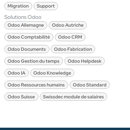
Migration
Support
Solutions Odoo
Odoo Allemagne
Odoo Autriche
Odoo Comptabilité
Odoo CRM
Odoo Documents
Odoo Fabrication
Odoo Gestion du temps
Odoo Helpdesk
Odoo IA
Odoo Knowledge
Odoo Ressources humains
Odoo Standard
Odoo Suisse
Swissdec module de salaires