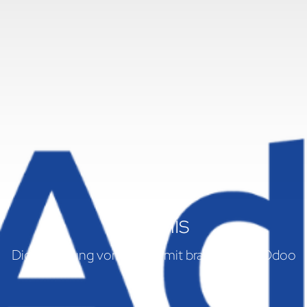
Adfinis
Digitalisierung von Adfinis mit braintec und Odoo