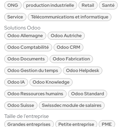
ONG
production industrielle
Retail
Santé
Service
Télécommunications et informatique
Solutions Odoo
Odoo Allemagne
Odoo Autriche
Odoo Comptabilité
Odoo CRM
Odoo Documents
Odoo Fabrication
Odoo Gestion du temps
Odoo Helpdesk
Odoo IA
Odoo Knowledge
Odoo Ressources humains
Odoo Standard
Odoo Suisse
Swissdec module de salaires
Taille de l'entreprise
Grandes entreprises
Petite entreprise
PME