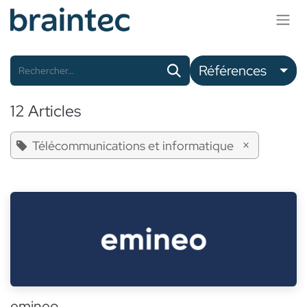
Se rendre au contenu
Références
12 Articles
×
Télécommunications et informatique
emineo