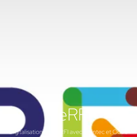
CeRFI
Digitalisation de CeRFI avec braintec et Odoo