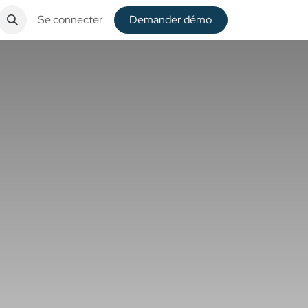
Se connecter
De​​mander démo