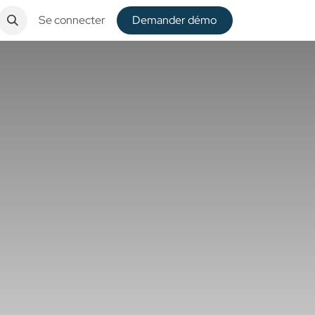
Se connecter
De​​mander démo