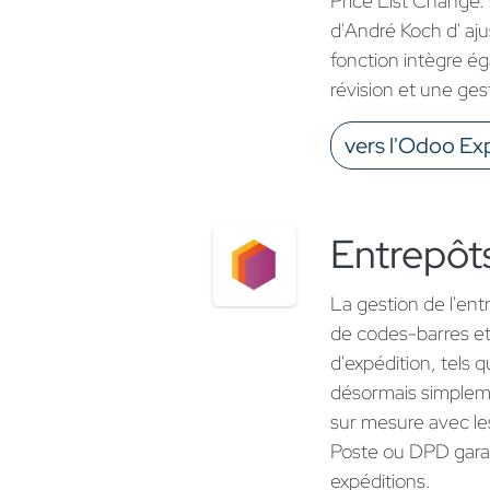
Price List Change.
d'André Koch d' aju
fonction intègre é
révision et une ges
vers l'Odoo Ex
Entrepôts
La gestion de l'ent
de codes-barres e
d'expédition, tels q
désormais simpleme
sur mesure avec les
Poste ou DPD garan
expéditions.