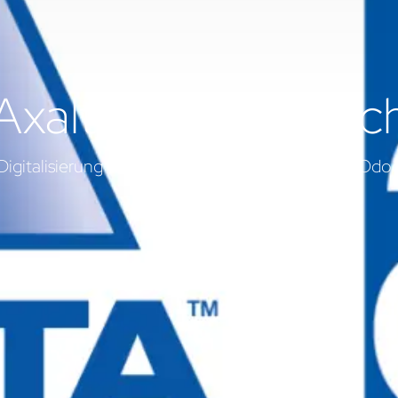
Axalta - André Koc
Digitalisierung von André Koch mit braintec und Odo