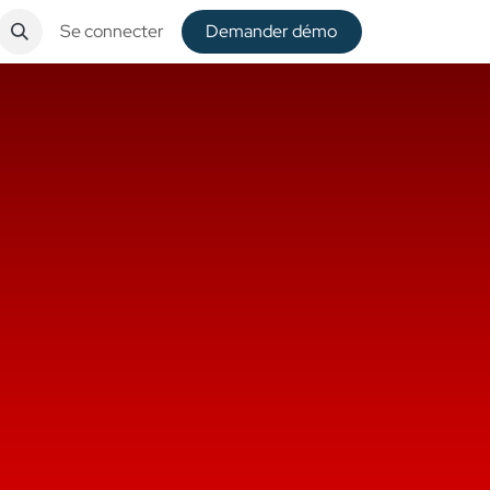
Se connecter
De​​mander démo