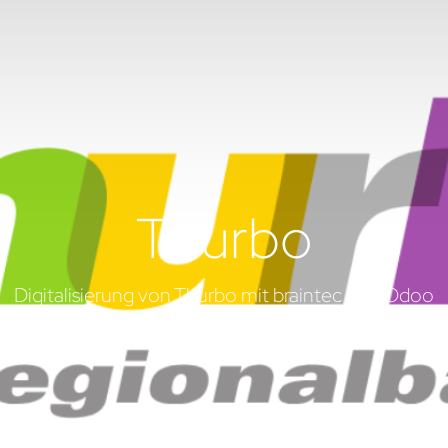
Thurbo
Digitalisierung von Thurbo mit braintec und Odoo