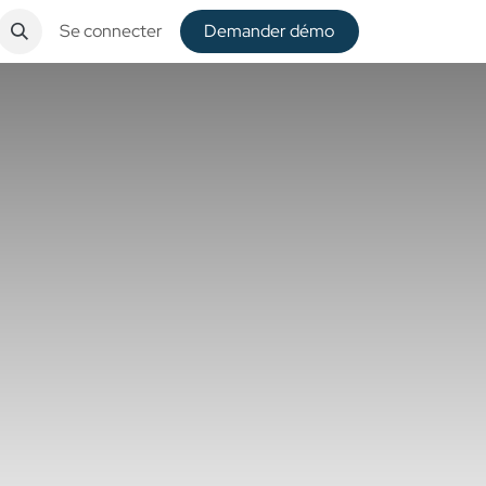
Se connecter
De​​mander démo