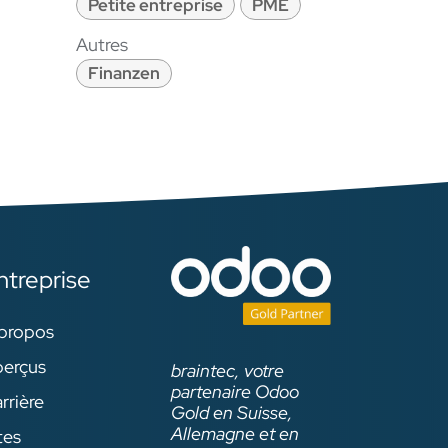
Petite entreprise
PME
Autres
Finanzen
ntreprise
propos
erçus
braintec, votre
partenaire Odoo
rrière
Gold en Suisse,
Allemagne et en
tes