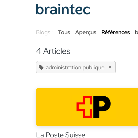
Se rendre au contenu
Services Odoo
Blogs :
Tous
Aperçus
Références
b
4 Articles
×
administration publique
La Poste Suisse