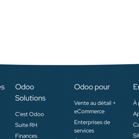
es
Odoo
Odoo pour
E
Solutions
Vente au détail +
À 
eCommerce
Ap
C'est Odoo
Enterprises de
Ca
Suite RH
services
Si
Finances