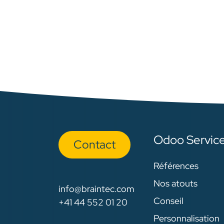
Odoo Servic
Con​​​​tact
Références
Nos atouts
info@braintec.com
Conseil
+41 44 552 01 20
Personnalisation