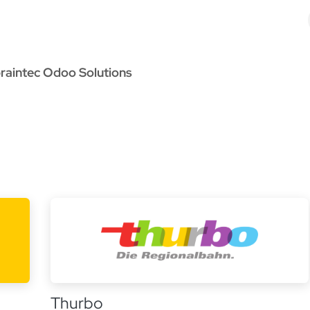
Odoo Solutions
Références
À propos
Contact
raintec Odoo Solutions
Thurbo