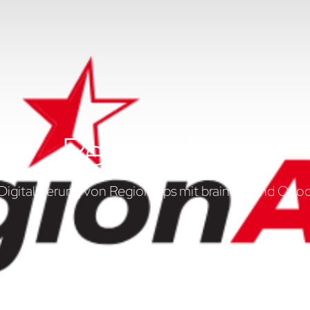
RegionAlps
Digitalisierung von RegionAlps mit braintec und Odo