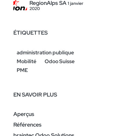
RegionAlps SA
1 janvier
2020
ÉTIQUETTES
administration publique
Mobilité
Odoo Suisse
PME
EN SAVOIR PLUS
Aperçus
Références
braintec Odoo Solutions