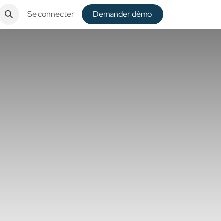
Se connecter
De​​mander démo