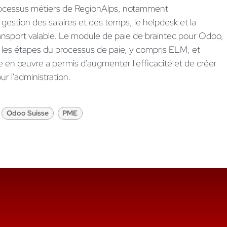
x processus métiers de RegionAlps, notamment
 gestion des salaires et des temps, le helpdesk et la
ransport valable. Le module de paie de braintec pour Odoo,
s les étapes du processus de paie, y compris ELM, et
e en œuvre a permis d'augmenter l'efficacité et de créer
 l'administration.
Odoo Suisse
PME