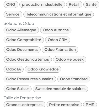
ONG
production industrielle
Retail
Santé
Service
Télécommunications et informatique
Solutions Odoo
Odoo Allemagne
Odoo Autriche
Odoo Comptabilité
Odoo CRM
Odoo Documents
Odoo Fabrication
Odoo Gestion du temps
Odoo Helpdesk
Odoo IA
Odoo Knowledge
Odoo Ressources humains
Odoo Standard
Odoo Suisse
Swissdec module de salaires
Taille de l'entreprise
Grandes entreprises
Petite entreprise
PME