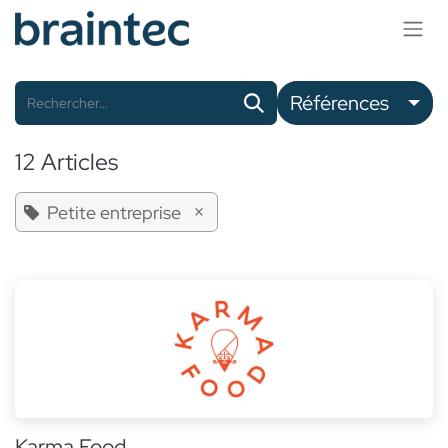
Se rendre au contenu
Références
12 Articles
×
Petite entreprise
Karma Food