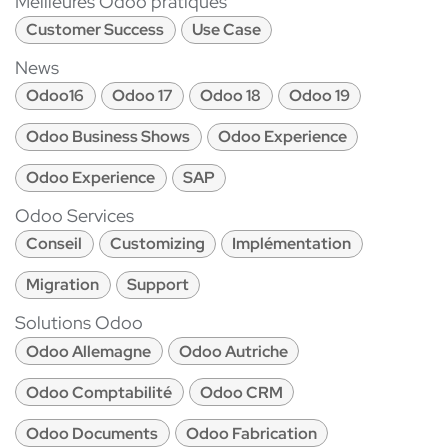
Meilleures Odoo pratiques
Customer Success
Use Case
News
Odoo16
Odoo 17
Odoo 18
Odoo 19
Odoo Business Shows
Odoo Experience
Odoo Experience
SAP
Odoo Services
Conseil
Customizing
Implémentation
Migration
Support
Solutions Odoo
Odoo Allemagne
Odoo Autriche
Odoo Comptabilité
Odoo CRM
Odoo Documents
Odoo Fabrication