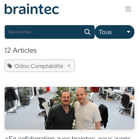
Se rendre au contenu
Tous
12 Articles
×
Odoo Comptabilité
«En collaboration avec braintec, nous avons