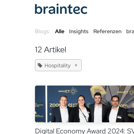
Zum Inhalt springen
Odoo Se
Blogs:
Alle
Insights
Referenzen
br
12 Artikel
×
Hospitality
Digital Economy Award 2024: S