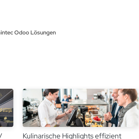
rvices
Odoo Lösungen
Referenzen
About
Kontak
aintec Odoo Lösungen
V
Kulinarische Highlights effizient