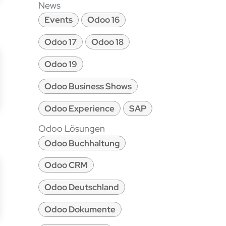
News
Events
Odoo 16
Odoo 17
Odoo 18
Odoo 19
Odoo Business Shows
Odoo Experience
SAP
Odoo Lösungen
Odoo Buchhaltung
Odoo CRM
Odoo Deutschland
Odoo Dokumente