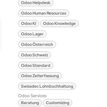
Odoo Helpdesk
Odoo Human Resources
Odoo KI
Odoo Knowledge
Odoo Lager
Odoo Österreich
Odoo Schweiz
Odoo Standard
Odoo Zeiterfassung
Swissdec Lohnbuchhaltung
Odoo Services
Beratung
Customizing