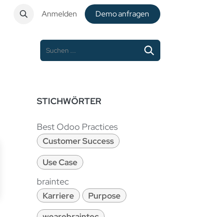
t
Anmelden
De​​mo anfragen
STICHWÖRTER
Best Odoo Practices
Customer Success
Use Case
braintec
Karriere
Purpose
wearebraintec