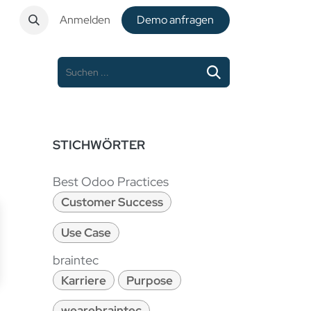
t
Anmelden
De​​mo anfragen
STICHWÖRTER
Best Odoo Practices
Customer Success
Use Case
braintec
Karriere
Purpose
wearebraintec