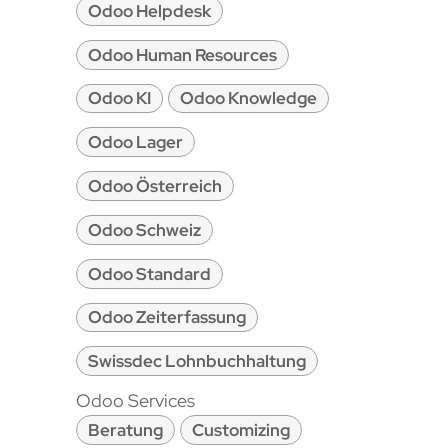
Odoo Helpdesk
Odoo Human Resources
Odoo KI
Odoo Knowledge
Odoo Lager
Odoo Österreich
Odoo Schweiz
Odoo Standard
Odoo Zeiterfassung
Swissdec Lohnbuchhaltung
Odoo Services
Beratung
Customizing