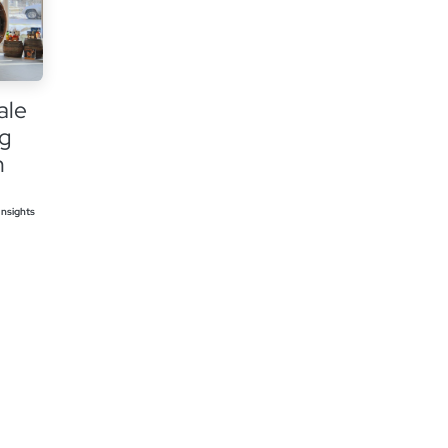
ale
ng
n
Insights