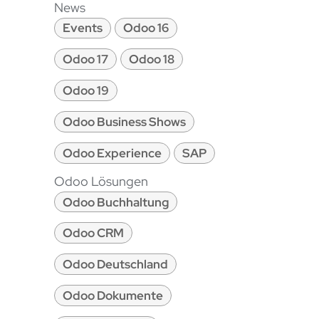
News
Events
Odoo 16
Odoo 17
Odoo 18
Odoo 19
Odoo Business Shows
Odoo Experience
SAP
Odoo Lösungen
Odoo Buchhaltung
Odoo CRM
Odoo Deutschland
Odoo Dokumente