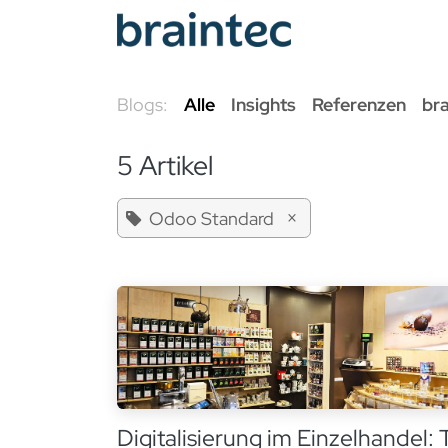
Zum Inhalt springen
Odoo Se
Blogs:
Alle
Insights
Referenzen
br
5 Artikel
×
Odoo Standard
Digitalisierung im Einzelhandel: 