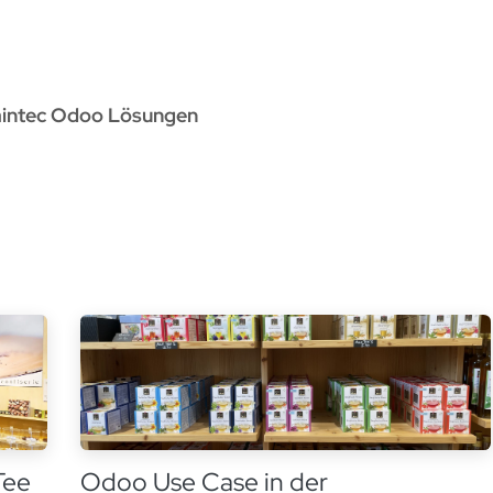
rvices
Odoo Lösungen
Referenzen
About
Kontak
aintec Odoo Lösungen
Tee
Odoo Use Case in der