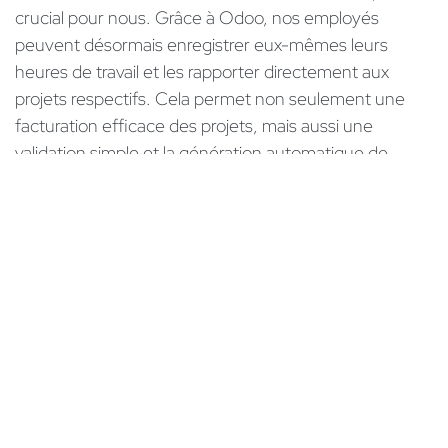
crucial pour nous. Grâce à Odoo, nos employés
peuvent désormais enregistrer eux-mêmes leurs
heures de travail et les rapporter directement aux
projets respectifs. Cela permet non seulement une
facturation efficace des projets, mais aussi une
validation simple et la génération automatique de
factures sur la base des données enregistrées.
Quels sont les avantages d'Odoo ERP pour les
ressources humaines et les ventes?
Nos employés peuvent organiser et approuver leurs
vacances et autres temps de présence de manière
autonome avec Odoo. Cette transition a
considérablement facilité la routine de travail
quotidienne, en particulier pour notre personnel
administratif. Dans le cadre de la transformation