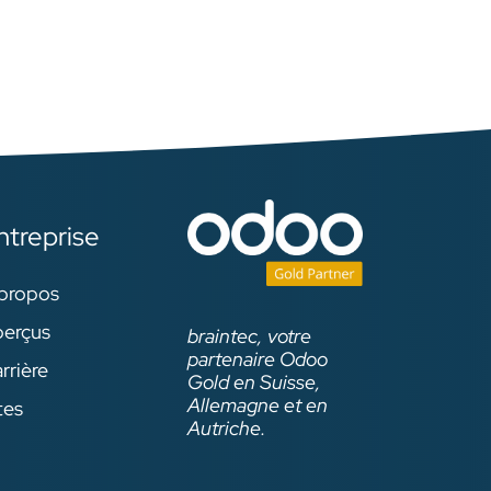
ie
lung
, sie
s
 und
alb
ntreprise
propos
erçus
braintec, votre
partenaire Odoo
rrière
Gold en Suisse,
Allemagne et en
tes
Autriche.