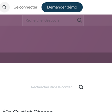
Se connecter
De​​mander démo