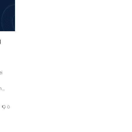
n.
von Routen und Regeln an
low
spezifische Anforderungen,
über die effiziente
Lagerstruktur bis hin zur
Reduzierung von Zeiten und
g
Fehlerquoten im
Kommissionierungsprozess.
ei
n
ten
0
enti
oo