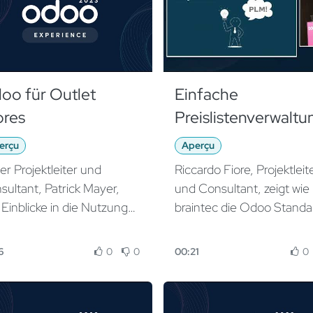
oo für Outlet
Einfache
ores
Preislistenverwaltu
in Odoo
erçu
Aperçu
er Projektleiter und
Riccardo Fiore, Projektleit
sultant, Patrick Mayer,
und Consultant, zeigt wie
 Einblicke in die Nutzung
braintec die Odoo Standa
 Odoo für Outlets mit
App PLM (Product Lifecy
ividuellen Produkten. Im
Management) erweitert 
6
0
0
00:21
0
us steht die
die neue Funktion PLC (P
lementierung von Odoo
List Change) geschaffen 
 ein Möbel-Outlet, das
Diese hilft Mitarbeitenden