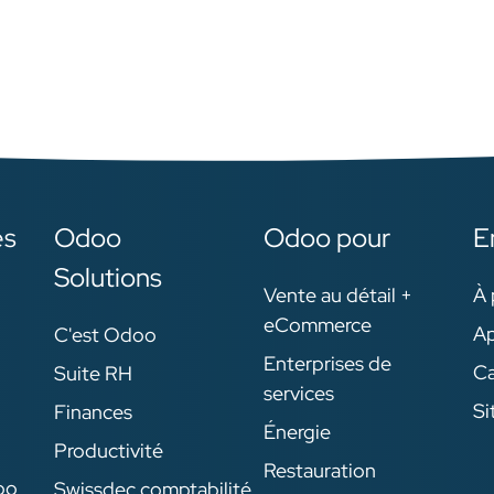
 gesetzlichen Vorgaben
HR umgesetzt wird und w
die Deklaration von
Firmen damit die Entwick
oholischen Produkten
ihrer Talente vorantreiben
ie der adäquaten
binden und eine Kultur de
ichterstattung in
kontinuierlichen Lernens
duktion und Handel.
der
Weiterentwicklung innerh
der Odoo-Welt fördern.
es
Odoo
Odoo pour
E
Solutions
Vente au détail +
À 
eCommerce
Ap
C'est Odoo
Enterprises de
Ca
Suite RH
services
Si
Finances
Énergie
Productivité
Restauration
oo
Swissdec comptabilité