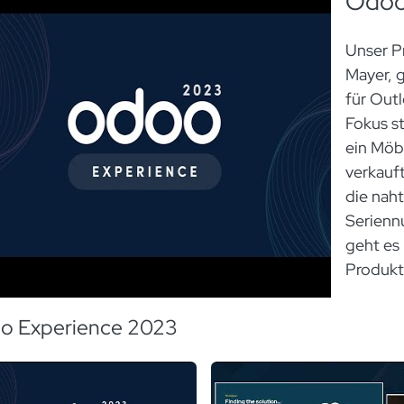
Odoo 
Unser Pr
Mayer, 
für Outl
Fokus s
ein Möb
verkauft
die naht
Serienn
geht es
Produkt
Preise a
werden.
o Experience 2023