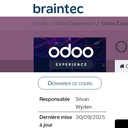
Se rendre au contenu
Services Odoo
Cours
Odoo Experience
Odoo Expe
O
C
Démarrer ce cours
Vidéo
Responsable
Silvan
Classe
Wyden
Dernière mise
30/09/2025
à jour