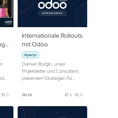
Internationale Rollouts
ng
mit Odoo
Aperçu
er
Damian Bürgin, unser
Projektleiter und Consultant,
rd
präsentiert Strategien für
cle
multinationale Odoo-
und
Implementierungen.
0
00:26
0
0
rice
Das Framework von braintec
hat.
umfasst Organisation
 im
von generischen Vorlagen als