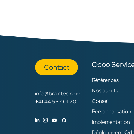
von
für 
alk
sow
Ber
Pro
Odoo Servic
Con​​​​tact
Références
Nos atouts
info@braintec.com
Conseil
+41 44 552 01 20
Personnalisation
Implementation
Déploiement Od