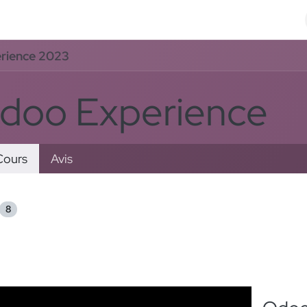
Odoo Solutions
Références
À propos
Contact
rience 2023
doo Experience
ours
Avis
8
r par
: Le plus récent