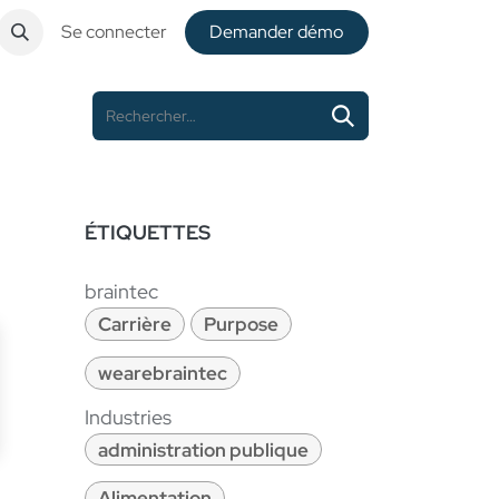
Se connecter
De​​mander démo
ÉTIQUETTES
braintec
Carrière
Purpose
wearebraintec
Industries
administration publique
Alimentation