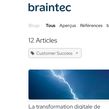
Se rendre au contenu
Services Odoo
Blogs :
Tous
Aperçus
Références
b
12 Articles
×
Customer Success
La transformation digitale de