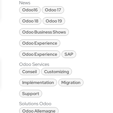
News
Odoo16
Odoo 17
Odoo 18
Odoo 19
Odoo Business Shows
Odoo Experience
Odoo Experience
SAP
Odoo Services
Conseil
Customizing
Implémentation
Migration
Support
Solutions Odoo
Odoo Allemagne