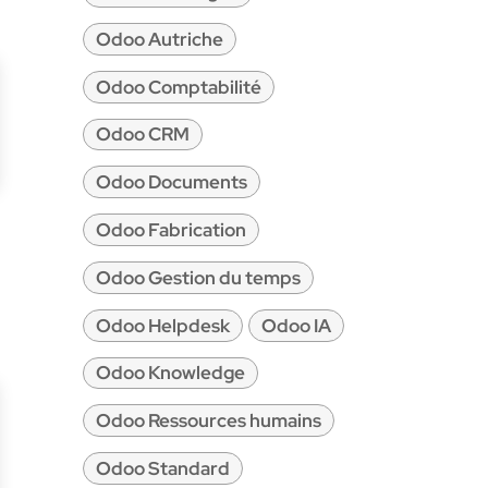
Odoo Autriche
Odoo Comptabilité
Odoo CRM
Odoo Documents
Odoo Fabrication
Odoo Gestion du temps
Odoo Helpdesk
Odoo IA
Odoo Knowledge
Odoo Ressources humains
Odoo Standard