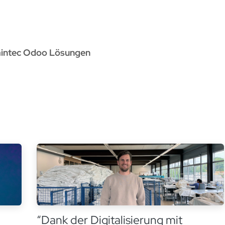
rvices
Odoo Lösungen
Referenzen
About
Kontak
aintec Odoo Lösungen
“Dank der Digitalisierung mit