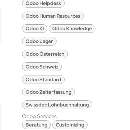
Odoo Helpdesk
Odoo Human Resources
Odoo KI
Odoo Knowledge
Odoo Lager
Odoo Österreich
Odoo Schweiz
Odoo Standard
Odoo Zeiterfassung
Swissdec Lohnbuchhaltung
Odoo Services
Beratung
Customizing