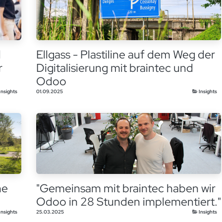
d
Ellgass - Plastiline auf dem Weg der
r
Digitalisierung mit braintec und
Odoo
Insights
01.09.2025
Insights
ne
"Gemeinsam mit braintec haben wir
Odoo in 28 Stunden implementiert."
Insights
25.03.2025
Insights