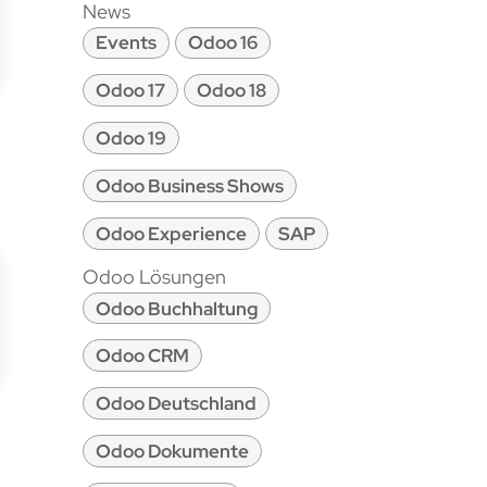
News
Events
Odoo 16
Odoo 17
Odoo 18
Odoo 19
Odoo Business Shows
Odoo Experience
SAP
Odoo Lösungen
Odoo Buchhaltung
Odoo CRM
Odoo Deutschland
Odoo Dokumente