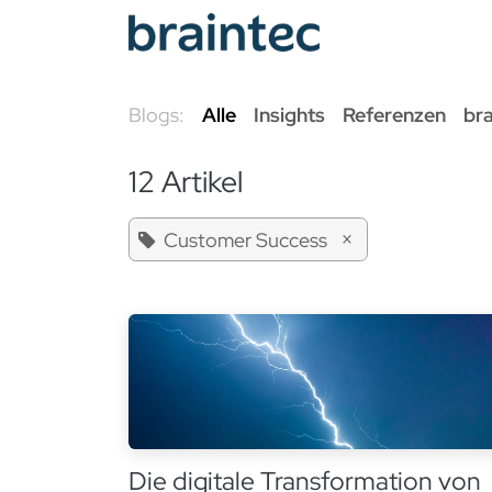
Zum Inhalt springen
Odoo Se
Blogs:
Alle
Insights
Referenzen
br
12 Artikel
×
Customer Success
Die digitale Transformation von