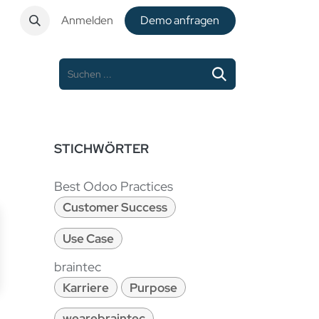
t
Anmelden
De​​mo anfragen
STICHWÖRTER
Best Odoo Practices
Customer Success
Use Case
braintec
Karriere
Purpose
wearebraintec