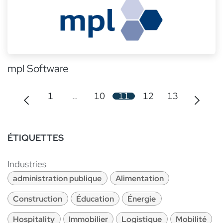
mpl Software
1
…
10
11
12
13
ÉTIQUETTES
Industries
administration publique
Alimentation
Construction
Éducation
Énergie
Hospitality
Immobilier
Logistique
Mobilité