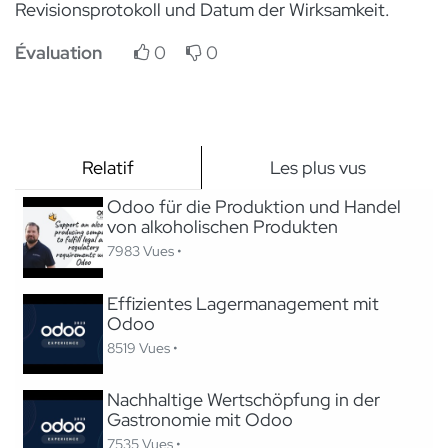
Revisionsprotokoll und Datum der Wirksamkeit.
Évaluation
0
0
Relatif
Les plus vus
Odoo für die Produktion und Handel
von alkoholischen Produkten
7983 Vues •
Effizientes Lagermanagement mit
Odoo
8519 Vues •
Nachhaltige Wertschöpfung in der
Gastronomie mit Odoo
7535 Vues •