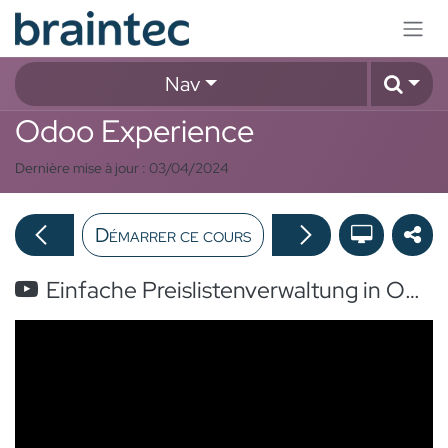
Se rendre au contenu
Nav
Odoo Experience
Dernière mise à jour :
03/04/2024
Démarrer ce cours
Einfache Preislistenverwaltung in Odoo