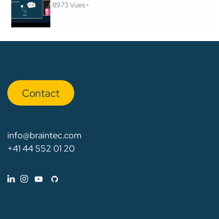
8973 Vues •
Con​​​​tact
info@braintec.com
+41 44 552 01 20