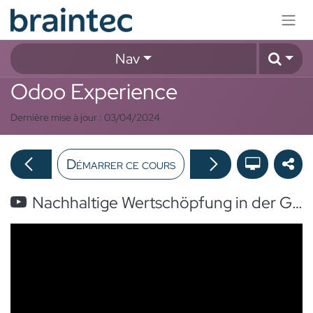
Se rendre au contenu
Nav
Odoo Experience
Dernière mise à jour :
03/04/2024
Démarrer ce cours
Nachhaltige Wertschöpfung in der Gastronomie mit Odoo