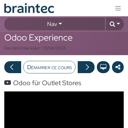
Se rendre au contenu
Nav
Odoo Experience
Dernière mise à jour :
03/04/2024
Démarrer ce cours
Odoo für Outlet Stores