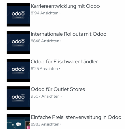
Karriereentwicklung mit Odoo
8194 Ansichten •
Internationale Rollouts mit Odoo
8848 Ansichten •
Odoo für Frischwarenhändler
8125 Ansichten •
Odoo für Outlet Stores
9507 Ansichten •
Einfache Preislistenverwaltung in Odoo
8983 Ansichten •