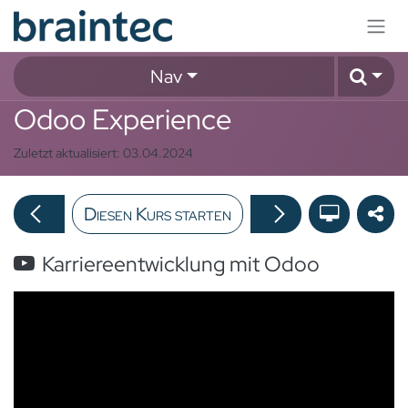
Zum Inhalt springen
Nav
Odoo Experience
Zuletzt aktualisiert:
03.04.2024
Diesen Kurs starten
Karriereentwicklung mit Odoo