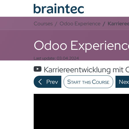
Skip to Content
Od
Courses
Odoo Experience
Karriere
Odoo Experienc
Last update:
03.04.2024
Karriereentwicklung mit
Prev
Start this Course
Nex