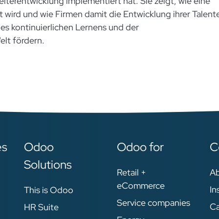
eiterentwicklung implementiert hat. Sie zeigt, wie eine
wird und wie Firmen damit die Entwicklung ihrer Talent
des kontinuierlichen Lernens und der
lt fördern.
es
Odoo
Odoo for
C
Solutions
Retail +
A
eCommerce
In
This is Odoo
Service companies
Ca
HR Suite