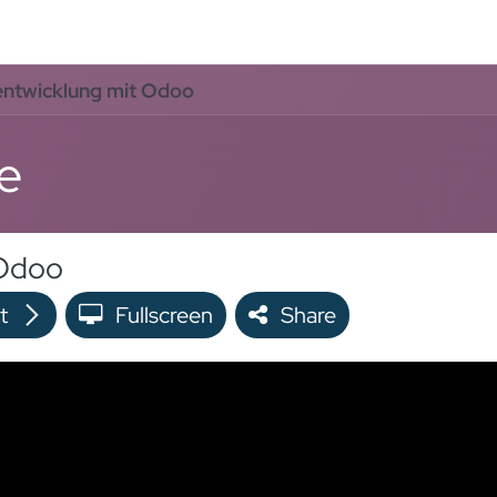
oo Services
Odoo Solutions
References
About
Co
entwicklung mit Odoo
e
 Odoo
t
Fullscreen
Share