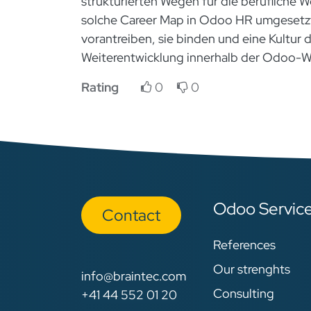
strukturierten Wegen für die berufliche W
solche Career Map in Odoo HR umgesetzt 
vorantreiben, sie binden und eine Kultur 
Weiterentwicklung innerhalb der Odoo-We
Rating
0
0
Odoo Servic
Con​​​​tact
References
Our strenghts
info@braintec.com
Consulting
+41 44 552 01 20