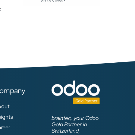
8978 Views •
e
ompany
bout
sights
braintec, your Odoo
Gold Partner in
reer
Switzerland,