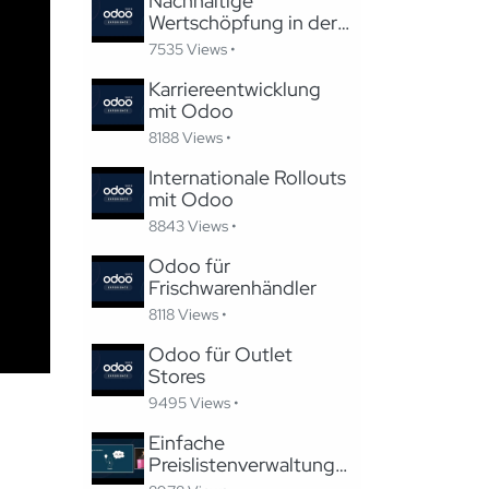
Nachhaltige
Wertschöpfung in der
Gastronomie mit Odoo
7535 Views •
Karriereentwicklung
mit Odoo
8188 Views •
Internationale Rollouts
mit Odoo
8843 Views •
Odoo für
Frischwarenhändler
8118 Views •
Odoo für Outlet
Stores
9495 Views •
Einfache
Preislistenverwaltung
in Odoo