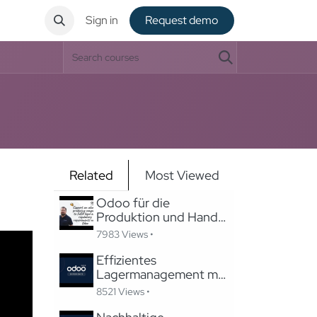
ntact
Sign in
Request de​​mo
Related
Most Viewed
Odoo für die
Produktion und Handel
von alkoholischen
7983 Views •
Produkten
Effizientes
Lagermanagement mit
Odoo
8521 Views •