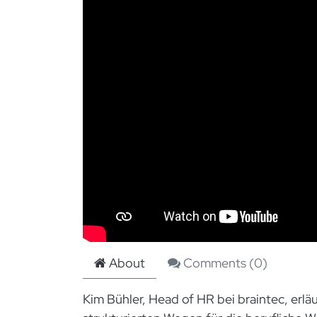
About
Comments (
0
)
Kim Bühler, Head of HR bei braintec, erläu