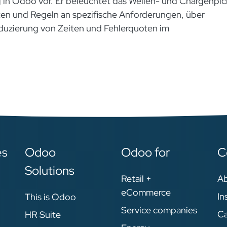
g in Odoo vor. Er beleuchtet das Wellen- und Chargenpic
ten und Regeln an spezifische Anforderungen, über
Reduzierung von Zeiten und Fehlerquoten im
es
Odoo
Odoo for
C
Solutions
Retail +
A
eCommerce
In
This is Odoo
Service companies
Ca
HR Suite