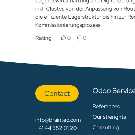
Lagerbewirtschaftung und Digitalisierun
inkl. Cluster, von der Anpassung von Rou
die effiziente Lagerstruktur bis hin zur 
Kommissionierungsprozess.
Rating
0
0
Odoo Servic
Con​​​​tact
References
Our strenghts
info@braintec.com
Consulting
+41 44 552 01 20