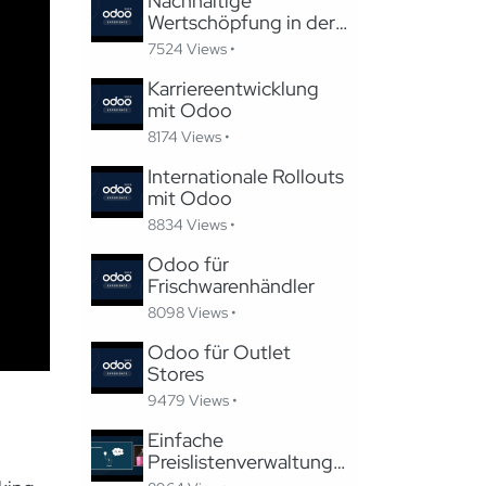
Nachhaltige
Wertschöpfung in der
Gastronomie mit Odoo
7524 Views •
Karriereentwicklung
mit Odoo
8174 Views •
Internationale Rollouts
mit Odoo
8834 Views •
Odoo für
Frischwarenhändler
8098 Views •
Odoo für Outlet
Stores
9479 Views •
Einfache
Preislistenverwaltung
in Odoo