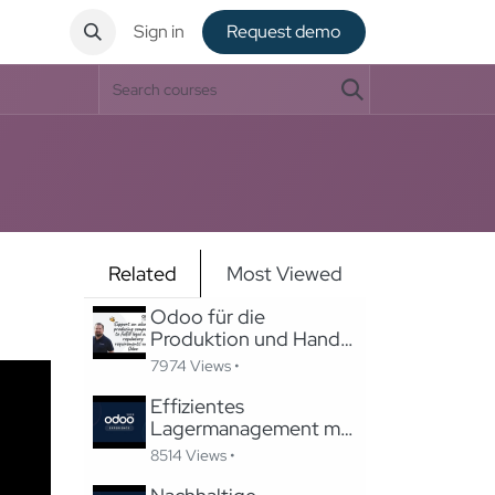
ntact
Sign in
Request de​​mo
Related
Most Viewed
Odoo für die
Produktion und Handel
von alkoholischen
7974 Views •
Produkten
Effizientes
Lagermanagement mit
Odoo
8514 Views •