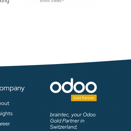
king
8964 Views •
ompany
bout
sights
braintec, your Odoo
Gold Partner in
reer
Switzerland,