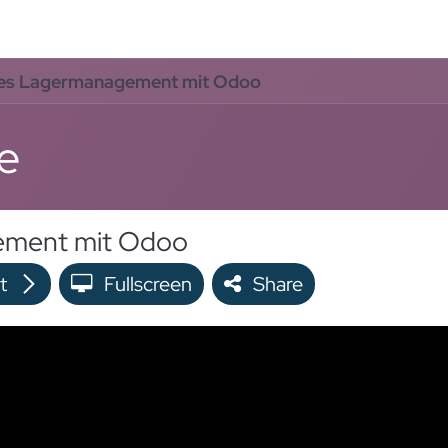
oo Services
Odoo Solutions
References
About
Co
ntes Lagermanagement mit Odoo
e
ement mit Odoo
t
Fullscreen
Share