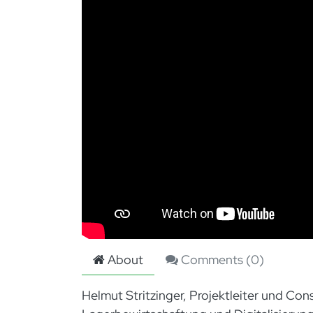
About
Comments (
0
)
Helmut Stritzinger, Projektleiter und Consu