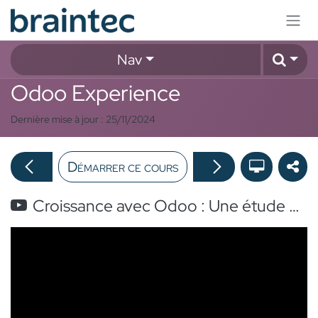
Se rendre au contenu
Nav
Odoo Experience
Dernière mise à jour :
25/11/2024
Démarrer ce cours
Croissance avec Odoo : Une étude de cas dans l'industrie du tourisme