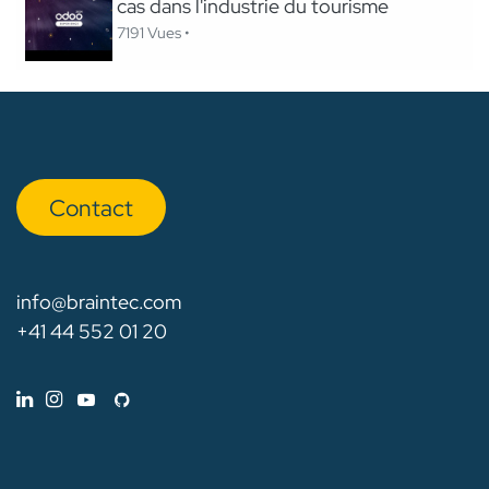
cas dans l'industrie du tourisme
7191 Vues •
Con​​​​tact
info@braintec.com
+41 44 552 01 20