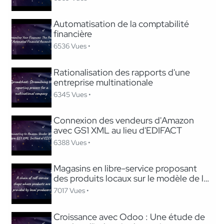
Automatisation de la comptabilité
financière
6536 Vues •
Rationalisation des rapports d'une
entreprise multinationale
6345 Vues •
Connexion des vendeurs d'Amazon
avec GS1 XML au lieu d'EDIFACT
6388 Vues •
Magasins en libre-service proposant
des produits locaux sur le modèle de la
place de marché
7017 Vues •
Croissance avec Odoo : Une étude de